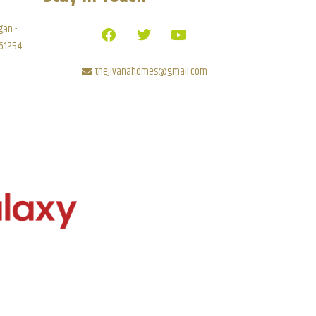
gan -
 61254
thejivanahomes@gmail.com