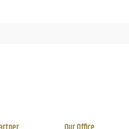
Home
About
Location
Product
Promo
FAQ
artner
Our Office