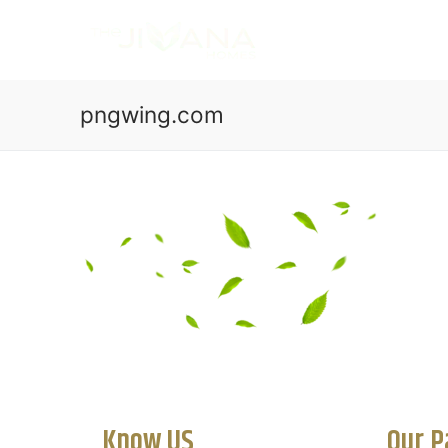
pngwing.com
Know US
Our P