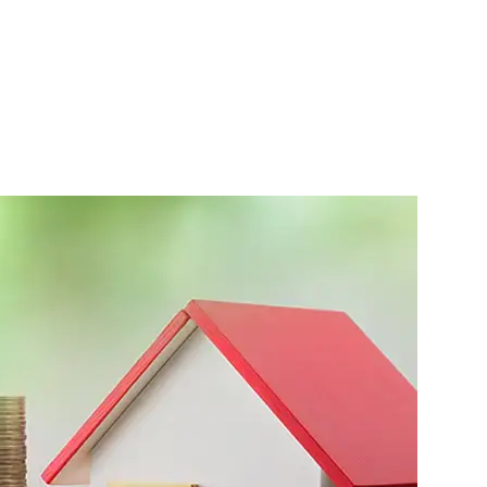
Home
About
Location
Product
Promo
FAQ