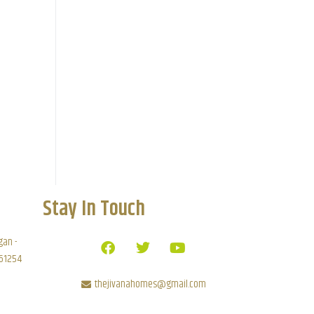
Stay In Touch
gan -
 61254
thejivanahomes@gmail.com