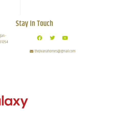
Stay In Touch
gan -
 61254
thejivanahomes@gmail.com