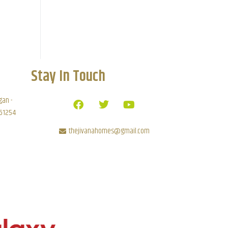
Stay In Touch
gan -
 61254
thejivanahomes@gmail.com