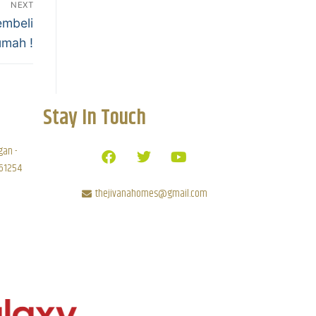
NEXT
embeli
mah !
Stay In Touch
gan -
 61254
thejivanahomes@gmail.com