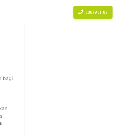
News
Simulasi Perhitungan KPR
CONTACT US
h bagi
ikan
si
di