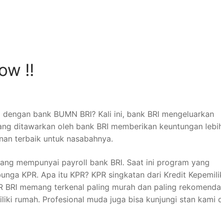
Home
About
Location
Product
Promo
FAQ
ow !!
al dengan bank BUMN BRI? Kali ini, bank BRI mengeluarkan
ng ditawarkan oleh bank BRI memberikan keuntungan lebi
nan terbaik untuk nasabahnya.
 yang mempunyai payroll bank BRI. Saat ini program yang
bunga KPR. Apa itu KPR? KPR singkatan dari Kredit Kepemil
R BRI memang terkenal paling murah dan paling rekomenda
iki rumah. Profesional muda juga bisa kunjungi stan kami 