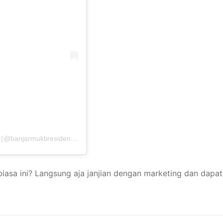
Sebuah kiriman dibagikan oleh Banjar Mukti Residence (@banjarmuktiresidence.official)
biasa ini? Langsung aja janjian dengan marketing dan dapa