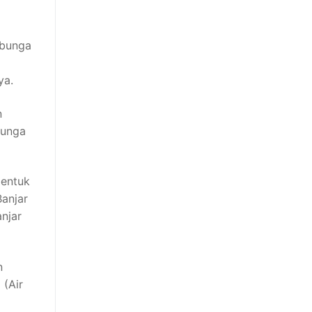
 bunga
ya.
n
bunga
bentuk
Banjar
anjar
n
 (Air